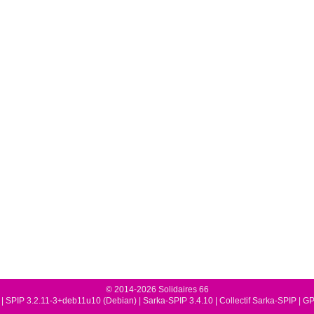
© 2014-2026 Solidaires 66
|
SPIP 3.2.11-3+deb11u10 (Debian)
|
Sarka-SPIP 3.4.10
|
Collectif Sarka-SPIP
|
GP