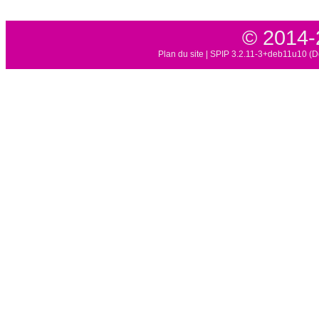
© 2014-
Plan du site
|
SPIP 3.2.11-3+deb11u10 (D