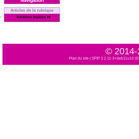
Navigation
Articles de la rubrique
Solidaires douanes 66
© 2014-
Plan du site
|
SPIP 3.2.11-3+deb11u10 (D