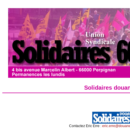
Solidaires doua
Contactez Eric Erre :
eric.erre@douane